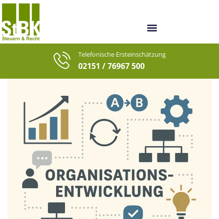
Unsere Berater
Unsere letzten Fälle
Telefonische Ersteinschätzung
02151 / 76967 500