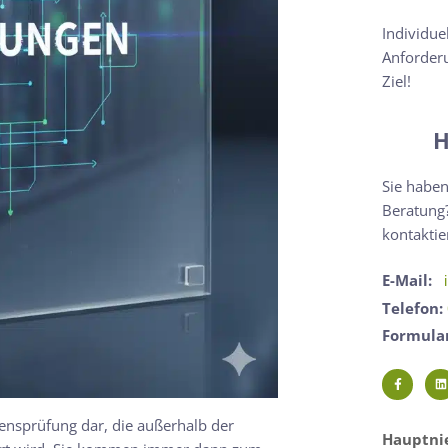
Individue
Anforderu
Ziel!
H
Sie haben
Beratung?
kontaktie
E-Mail:
Telefon:
Formula
nsprüfung dar, die außerhalb der
Hauptnie