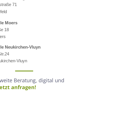
straße 71
feld
lle M
oers
ße 18
ers
lle
Neukirchen-Vluyn
tr.24
kirchen-Vluyn
eite Beratung, digital und
Jetzt anfragen!