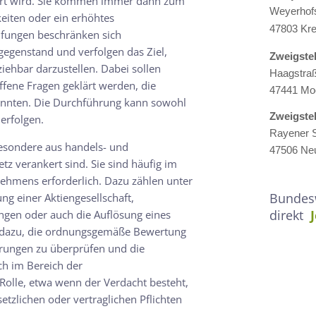
ührt wird. Sie kommen immer dann zum
Weyerhof
keiten oder ein erhöhtes
47803 Kre
üfungen beschränken sich
egenstand und verfolgen das Ziel,
Zweigste
iehbar darzustellen. Dabei sollen
Haagstra
ffene Fragen geklärt werden, die
47441 Mo
onnten. Die Durchführung kann sowohl
Zweigste
 erfolgen.
Rayener S
esondere aus handels- und
47506 Neu
tz verankert sind. Sie sind häufig im
hmens erforderlich. Dazu zählen unter
Bundesw
 einer Aktiengesellschaft,
direkt
gen oder auch die Auflösung eines
g dazu, die ordnungsgemäße Bewertung
rungen zu überprüfen und die
ch im Bereich der
olle, etwa wenn der Verdacht besteht,
etzlichen oder vertraglichen Pflichten