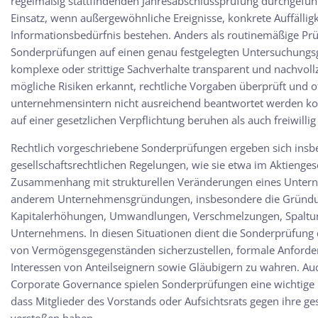
regelmäßig stattfindenden Jahresabschlussprüfung durchgef
Einsatz, wenn außergewöhnliche Ereignisse, konkrete Auffällig
Informationsbedürfnis bestehen. Anders als routinemäßige Pr
Sonderprüfungen auf einen genau festgelegten Untersuchungsg
komplexe oder strittige Sachverhalte transparent und nachvollz
mögliche Risiken erkannt, rechtliche Vorgaben überprüft und o
unternehmensintern nicht ausreichend beantwortet werden k
auf einer gesetzlichen Verpflichtung beruhen als auch freiwillig
Rechtlich vorgeschriebene Sonderprüfungen ergeben sich insb
gesellschaftsrechtlichen Regelungen, wie sie etwa im Aktiengese
Zusammenhang mit strukturellen Veränderungen eines Unterne
anderem Unternehmensgründungen, insbesondere die Gründung
Kapitalerhöhungen, Umwandlungen, Verschmelzungen, Spaltun
Unternehmens. In diesen Situationen dient die Sonderprüfun
von Vermögensgegenständen sicherzustellen, formale Anforde
Interessen von Anteilseignern sowie Gläubigern zu wahren. Au
Corporate Governance spielen Sonderprüfungen eine wichtige R
dass Mitglieder des Vorstands oder Aufsichtsrats gegen ihre ges