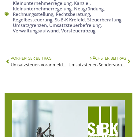
Kleinunternehmerregelung
,
Kanzlei
,
Kleinunternehmerregelung
,
Neugründung
,
Rechnungsstellung
,
Rechtsberatung
,
Regelbesteuerung
,
St-B-K Krefeld
,
Steuerberatung
,
Umsatzgrenzen
,
Umsatzsteuerbefreiung
,
Verwaltungsaufwand
,
Vorsteuerabzug
VORHERIGER BEITRAG
NÄCHSTER BEITRAG
Umsatzsteuer-Voranmeldung
Umsatzsteuer-Sondervorauszahlung