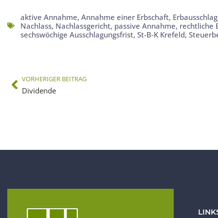
aktive Annahme
,
Annahme einer Erbschaft
,
Erbausschla
Nachlass
,
Nachlassgericht
,
passive Annahme
,
rechtliche
sechswöchige Ausschlagungsfrist
,
St-B-K Krefeld
,
Steuerb
VORHERIGER BEITRAG
Dividende
LINK