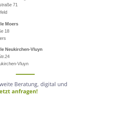
straße 71
feld
lle M
oers
ße 18
ers
lle
Neukirchen-Vluyn
tr.24
kirchen-Vluyn
eite Beratung, digital und
Jetzt anfragen!