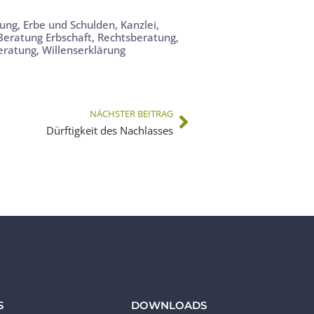
gung
,
Erbe und Schulden
,
Kanzlei
,
 Beratung Erbschaft
,
Rechtsberatung
,
eratung
,
Willenserklärung
NÄCHSTER BEITRAG
Dürftigkeit des Nachlasses
S
DOWNLOADS