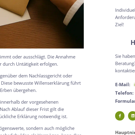
Individue
Anforderu
Ziel!
H
Sie haben
nnimmt oder ausschlägt. Die Annahme
Beratung?
 durch Untätigkeit erfolgen.
kontaktie
gegenüber dem Nachlassgericht oder
 Diese bewusste Willenserklärung führt
E-Mail:
n Erben übergehen.
Telefon:
Formula
e innerhalb der vorgesehenen
ch Ablauf dieser Frist gilt die
ckliche Erklärung notwendig ist.
mögenswerte, sondern auch mögliche
Hauptnie