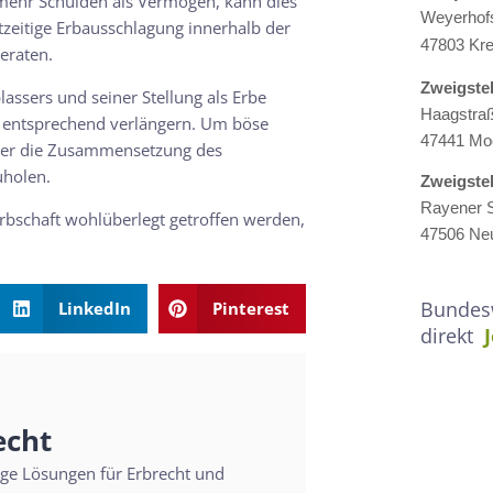
mehr Schulden als Vermögen, kann dies
Weyerhof
tzeitige Erbausschlagung innerhalb der
47803 Kre
geraten.
Zweigste
lassers und seiner Stellung als Erbe
Haagstra
er entsprechend verlängern. Um böse
47441 Mo
über die Zusammensetzung des
uholen.
Zweigste
Rayener S
Erbschaft wohlüberlegt getroffen werden,
47506 Neu
Bundesw
LinkedIn
Pinterest
direkt
echt
sige Lösungen für Erbrecht und