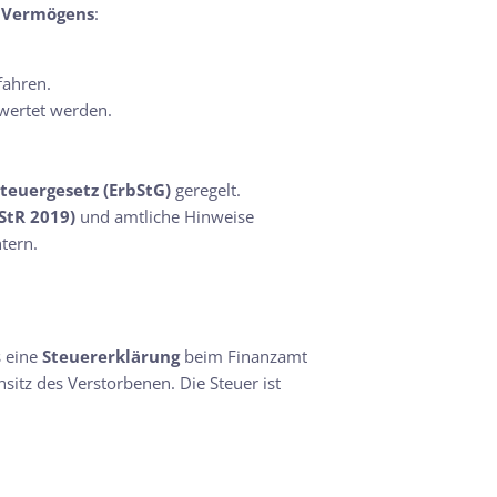
n Vermögens
:
fahren.
wertet werden.
teuergesetz (ErbStG)
geregelt.
StR 2019)
und amtliche Hinweise
htern.
s eine
Steuererklärung
beim Finanzamt
itz des Verstorbenen. Die Steuer ist