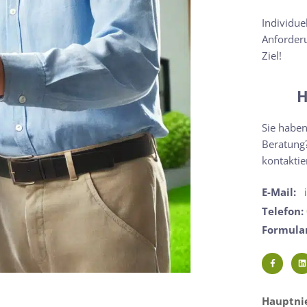
Individue
Anforderu
Ziel!
H
Sie haben
Beratung?
kontaktie
E-Mail:
Telefon:
Formula
Hauptnie