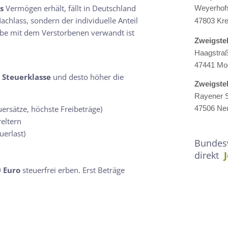
s
Vermögen erhält, fällt in Deutschland
Weyerhof
achlass, sondern der individuelle Anteil
47803 Kre
rbe mit dem Verstorbenen verwandt ist
Zweigste
Haagstra
47441 Mo
e
Steuerklasse
und desto höher die
Zweigste
Rayener S
47506 Neu
euersätze, höchste Freibeträge)
reltern
uerlast)
Bundesw
direkt
 Euro
steuerfrei erben. Erst Beträge