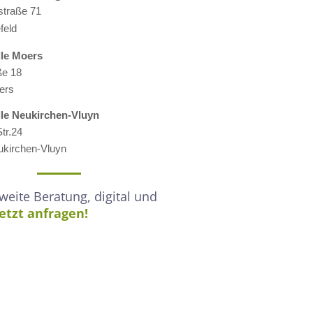
straße 71
feld
lle M
oers
ße 18
ers
lle
Neukirchen-Vluyn
tr.24
kirchen-Vluyn
eite Beratung, digital und
Jetzt anfragen!