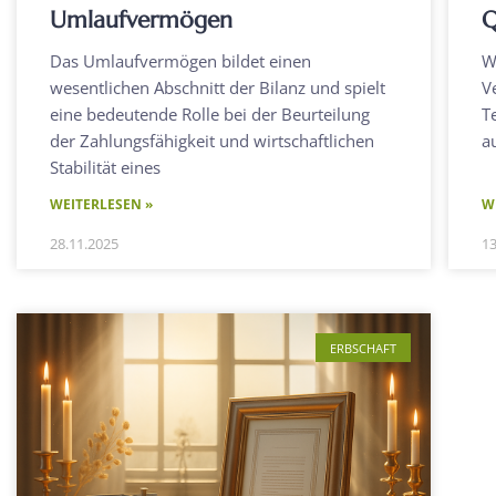
Umlaufvermögen
Q
Das Umlaufvermögen bildet einen
W
wesentlichen Abschnitt der Bilanz und spielt
V
eine bedeutende Rolle bei der Beurteilung
T
der Zahlungsfähigkeit und wirtschaftlichen
a
Stabilität eines
WEITERLESEN »
W
28.11.2025
13
ERBSCHAFT