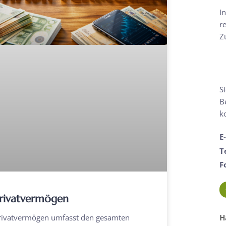
I
r
Z
S
B
k
E
T
F
rivatvermögen
rivatvermögen umfasst den gesamten
H