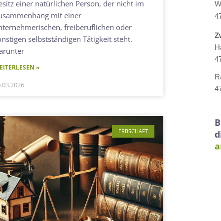
esitz einer natürlichen Person, der nicht im
W
usammenhang mit einer
4
nternehmerischen, freiberuflichen oder
Z
onstigen selbstständigen Tätigkeit steht.
H
arunter
4
EITERLESEN »
R
.03.2026
4
B
ERBSCHAFT
d
a