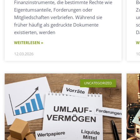
Finanzinstrumente, die bestimmte Rechte wie
B
Eigentumsanteile, Forderungen oder
Z
Mitgliedschaften verbriefen. Während sie
u
früher häufig als gedruckte Dokumente
s
existierten, werden
D
WEITERLESEN »
W
12.03.2026
10
UNCATEGORIZED