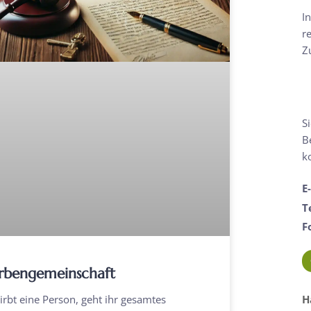
I
r
Z
S
B
k
E
T
F
rbengemeinschaft
tirbt eine Person, geht ihr gesamtes
H