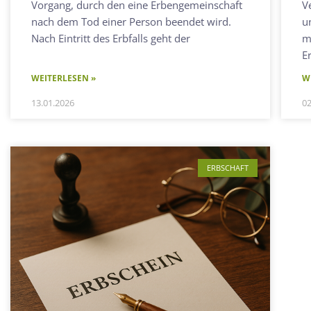
Vorgang, durch den eine Erbengemeinschaft
V
nach dem Tod einer Person beendet wird.
u
Nach Eintritt des Erbfalls geht der
m
E
WEITERLESEN »
W
13.01.2026
02
ERBSCHAFT