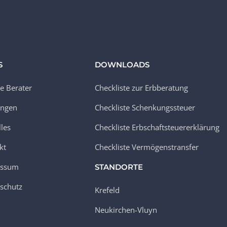
S
DOWNLOADS
e Berater
Checkliste zur Erbberatung
ungen
Checkliste Schenkungssteuer
lles
Checkliste Erbschaftsteuererklärung
kt
Checkliste Vermögenstransfer
essum
STANDORTE
schutz
Krefeld
Neukirchen-Vluyn