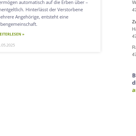
ermögen automatisch auf die Erben über –
W
nentgeltlich. Hinterlässt der Verstorbene
4
ehrere Angehörige, entsteht eine
Z
rbengemeinschaft.
H
EITERLESEN »
4
.05.2025
R
4
B
d
a