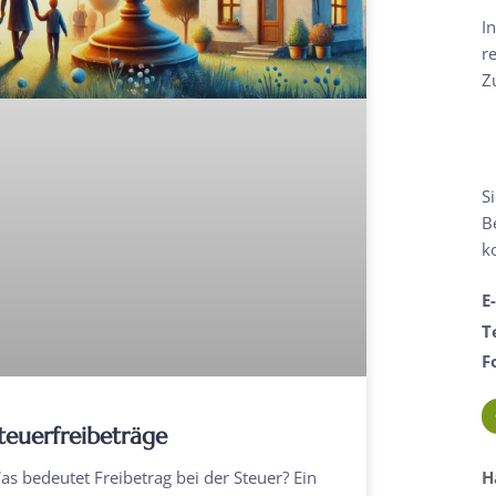
I
r
Z
S
B
k
E
T
F
teuerfreibeträge
as bedeutet Freibetrag bei der Steuer? Ein
H