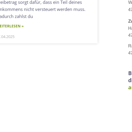
reibetrag sorgt dafür, dass ein Teil deines
W
inkommens nicht versteuert werden muss.
4
adurch zahlst du
Z
EITERLESEN »
H
4
.04.2025
R
4
B
d
a